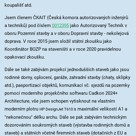
koupališť atd.
Jsem členem ČKAIT (Česká komora autorizovaných inženýrů
a techniků) pod číslem
0012395
jako Autorizovaný Technik v
oboru Pozemní stavby a v oboru Dopravní stavby - nekolejová
doprava. V roce 2015 jsem složil státní zkoušku jako
Koordinátor BOZP na staveništi a v roce 2020 pravidelnou
opakovací zkoušku.
Dále se také zabývám projekcí jednodušších staveb jako jsou
rodinné domy, oplocení, garáže, zahradní stavby (chaty, sklípky
atd.), pasportizací objektů, komunikací vč. sjezdů na pozemky
pomocí moderního projekčního softwaru Cadkon 2024+
Architecture, vše jsem schopen vytisknout na vlastním
moderním plotru
s maximální velikostí A1 a
HP DesignJet T610
"nekonečnou" délku archu. Dále se pak zabývám technickým
dozorováním soukromých staveb (výstavba rodinných domů a
staveb) a státních včetně firemních staveb (dotačních z EU a